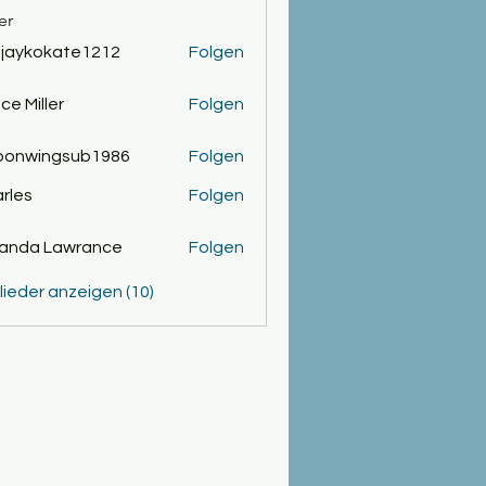
er
jaykokate1212
Folgen
okate1212
ce Miller
Folgen
ponwingsub1986
Folgen
ingsub1986
rles
Folgen
anda Lawrance
Folgen
glieder anzeigen (10)