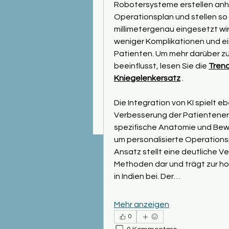
Robotersysteme erstellen anha
Operationsplan und stellen so 
millimetergenau eingesetzt wird
weniger Komplikationen und ei
Patienten. Um mehr darüber zu
beeinflusst, lesen Sie die 
Trend
Kniegelenkersatz
 .
Die Integration von KI spielt e
Verbesserung der Patientenerg
spezifische Anatomie und Bew
um personalisierte Operations
Ansatz stellt eine deutliche 
Methoden dar und trägt zur h
in Indien bei. Der…
Mehr anzeigen
0