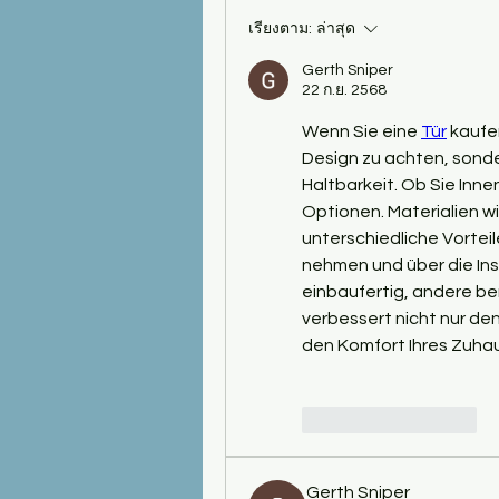
เรียงตาม:
ล่าสุด
Gerth Sniper
22 ก.ย. 2568
Wenn Sie eine 
Tür
 kaufe
Design zu achten, sonder
Haltbarkeit. Ob Sie Inne
Optionen. Materialien wie
unterschiedliche Vorteil
nehmen und über die Ins
einbaufertig, andere ben
verbessert nicht nur de
den Komfort Ihres Zuha
ถูกใจ
ตอบกลับ
Gerth Sniper