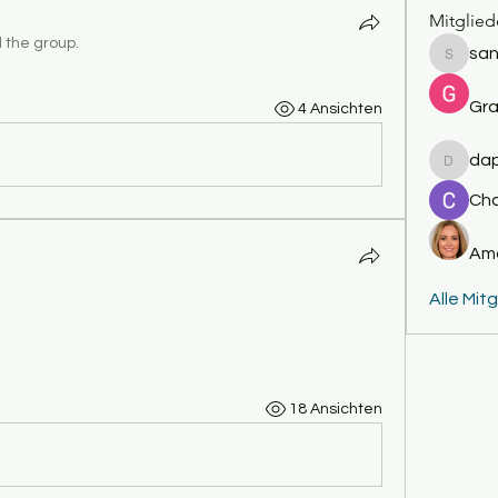
Mitglied
d the group.
san
sanjayk
Gra
4 Ansichten
da
daponw
Cha
Am
Alle Mit
18 Ansichten