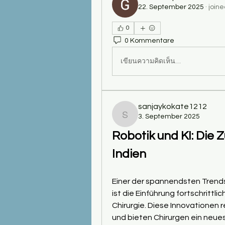
22. September 2025
·
joine
0
0 Kommentare
เขียนความคิดเห็น…
sanjaykokate1212
3. September 2025
sanjaykokate1212
Robotik und KI: Die Z
Indien
Einer der spannendsten Trends
ist die Einführung fortschrittl
Chirurgie. Diese Innovationen r
und bieten Chirurgen ein neues 