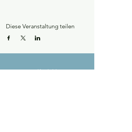
Diese Veranstaltung teilen
Kontakt
Tel.:
+49 (0) 172 322 32 89
E-Mail-Adresse:
FV_Maria-Martha@web.de
Adresse
Obertorstraße 14