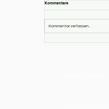
Kommentare
Kommentar verfassen...
WICHTELHELFER
GESUCHT
Impressum
Datenschutz
© 2023 Förderverein der Gemeins