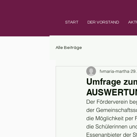
START
DER VORSTAND
AKT
Alle Beiträge
fvmaria-martha
29.
Umfrage zu
AUSWERTU
Der Förderverein be
der Gemeinschaftssc
die Möglichkeit per
die Schülerinnen und
Essenanbieter der S