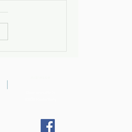
spende für den
arbereich
Adresse
Obertorstraße 14
99636 Rastenberg