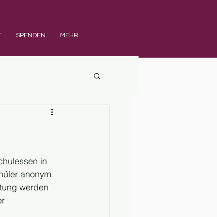
T
SPENDEN
MEHR
hulessen in 
chüler anonym 
rtung werden 
r 